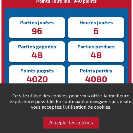
Points Touti.ma : 940 points
Parties jouées
Heures jouées
96
6
Parties gagnées
Parties perdues
48
48
Points gagnés
Points perdus
4020
4080
Victoire la plus rapide
Victoire la plus lente
Ce site utilise des cookies pour vous offrir la meilleure
112s
552s
expérience possible. En continuant à naviguer sur ce site,
vous acceptez l'utilisation de cookies.
Accepter les cookies
Défiez a.elaraki !