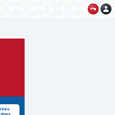
rties
rdues