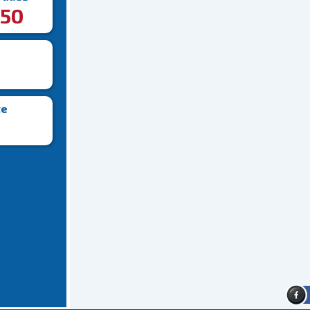
50
te