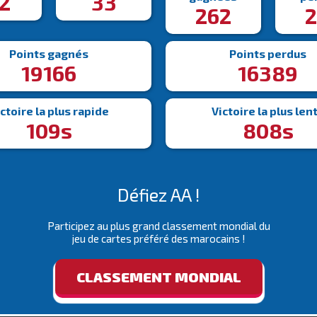
2
33
262
2
Points gagnés
Points perdus
19166
16389
ctoire la plus rapide
Victoire la plus len
109s
808s
Défiez AA !
Participez au plus grand classement mondial du
jeu de cartes préféré des marocains !
CLASSEMENT MONDIAL