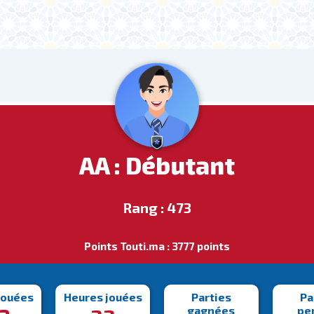
AA : Débutant
Rang : 473
Points Touti.ma : 3777 points
jouées
Heures jouées
Parties
Pa
gagnées
pe