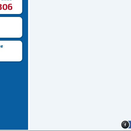
306
te