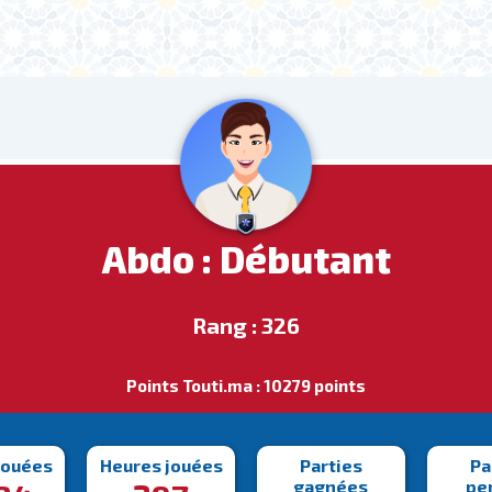
Abdo : Débutant
Rang : 326
Points Touti.ma : 10279 points
jouées
Heures jouées
Parties
Pa
gagnées
pe