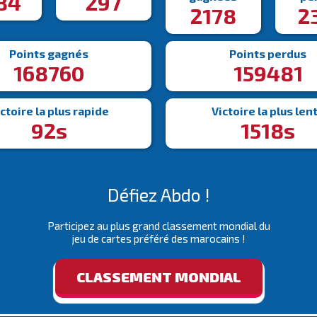
84
297
2178
2
Points gagnés
Points perdus
168760
159481
ctoire la plus rapide
Victoire la plus len
92s
1518s
Défiez Abdo !
Participez au plus grand classement mondial du
jeu de cartes préféré des marocains !
CLASSEMENT MONDIAL