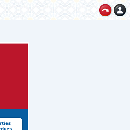
rties
rdues