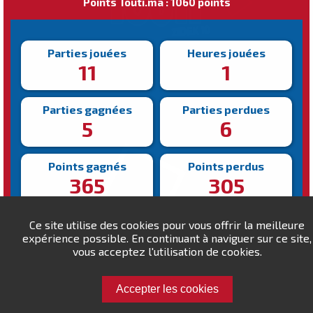
Points Touti.ma : 1060 points
Parties jouées
Heures jouées
11
1
Parties gagnées
Parties perdues
5
6
Points gagnés
Points perdus
365
305
Victoire la plus rapide
Victoire la plus lente
Ce site utilise des cookies pour vous offrir la meilleure
194s
398s
expérience possible. En continuant à naviguer sur ce site,
vous acceptez l'utilisation de cookies.
Accepter les cookies
Défiez adil_zizou !