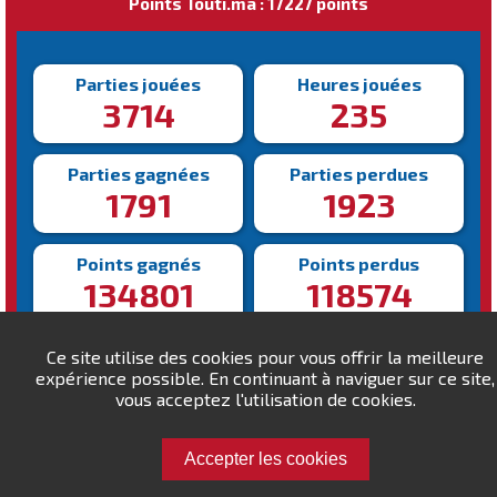
Points Touti.ma : 17227 points
Parties jouées
Heures jouées
3714
235
Parties gagnées
Parties perdues
1791
1923
Points gagnés
Points perdus
134801
118574
Victoire la plus rapide
Victoire la plus lente
Ce site utilise des cookies pour vous offrir la meilleure
89s
777s
expérience possible. En continuant à naviguer sur ce site,
vous acceptez l'utilisation de cookies.
Accepter les cookies
Défiez Ahlen !