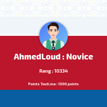
AhmedLoud : Novice
Rang : 10334
Points Touti.ma : 1000 points