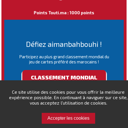
Points Touti.ma : 1000 points
Défiez aimanbahbouhi !
Participez au plus grand classement mondial du
jeu de cartes préféré des marocains !
CLASSEMENT MONDIAL
Ce site utilise des cookies pour vous offrir la meilleure
expérience possible. En continuant à naviguer sur ce site,
vous acceptez l'utilisation de cookies.
Accepter les cookies