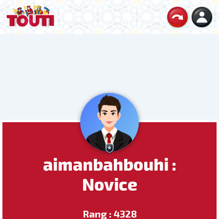
aimanbahbouhi :
Novice
Rang : 4328