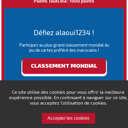
Points Touti.ma : 1000 points
Défiez alaoui1234 !
Participez au plus grand classement mondial du
jeu de cartes préféré des marocains !
CLASSEMENT MONDIAL
Ce site utilise des cookies pour vous offrir la meilleure
expérience possible. En continuant à naviguer sur ce site,
vous acceptez l'utilisation de cookies.
Accepter les cookies