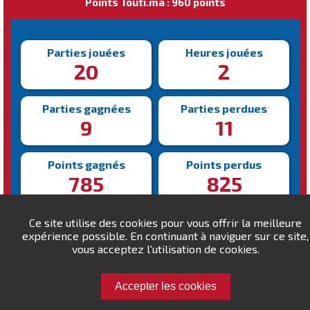
Points Touti.ma : 960 points
Parties jouées
Heures jouées
20
2
Parties gagnées
Parties perdues
9
11
Points gagnés
Points perdus
785
825
Victoire la plus rapide
Victoire la plus lente
Ce site utilise des cookies pour vous offrir la meilleure
216s
1726s
expérience possible. En continuant à naviguer sur ce site,
vous acceptez l'utilisation de cookies.
Accepter les cookies
Défiez alibous !