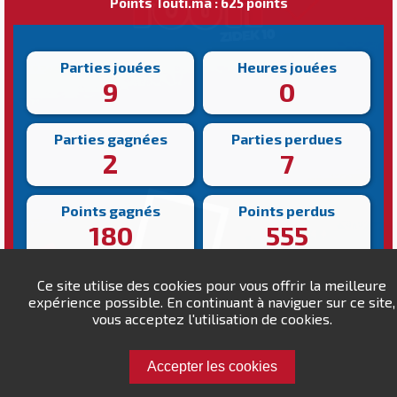
Points Touti.ma : 625 points
Parties jouées
Heures jouées
9
0
Parties gagnées
Parties perdues
2
7
Points gagnés
Points perdus
180
555
Victoire la plus rapide
Victoire la plus lente
Ce site utilise des cookies pour vous offrir la meilleure
216s
265s
expérience possible. En continuant à naviguer sur ce site,
vous acceptez l'utilisation de cookies.
Accepter les cookies
Défiez amine.kama !