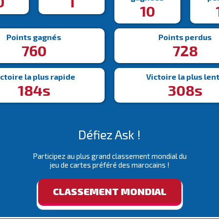
0
1
10
Points gagnés
Points perdus
760
728
ctoire la plus rapide
Victoire la plus len
184s
308s
Défiez Ask !
Participez au plus grand classement mondial du
jeu de cartes préféré des marocains !
CLASSEMENT MONDIAL