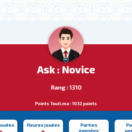
Ask : Novice
Rang : 1310
Points Touti.ma : 1032 points
jouées
Heures jouées
Parties
Pa
gagnées
pe