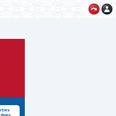
rties
rdues