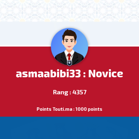
asmaabibi33 : Novice
Rang : 4357
Points Touti.ma : 1000 points