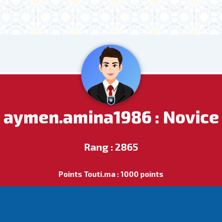
aymen.amina1986 : Novice
Rang : 2865
Points Touti.ma : 1000 points