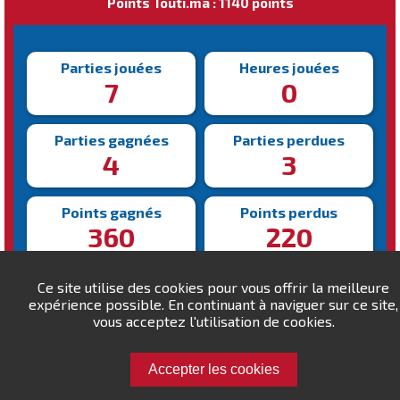
Points Touti.ma : 1140 points
Parties jouées
Heures jouées
7
0
Parties gagnées
Parties perdues
4
3
Points gagnés
Points perdus
360
220
Victoire la plus rapide
Victoire la plus lente
Ce site utilise des cookies pour vous offrir la meilleure
190s
375s
expérience possible. En continuant à naviguer sur ce site,
vous acceptez l'utilisation de cookies.
Accepter les cookies
Défiez azghar68 !