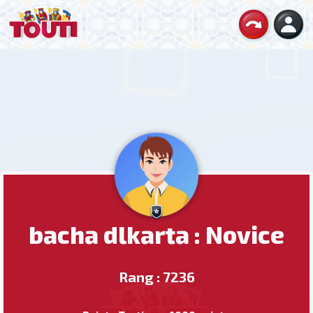
bacha dlkarta : Novice
Rang : 7236