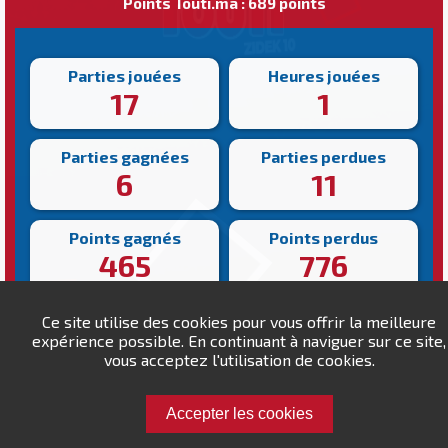
Points Touti.ma : 689 points
Parties jouées
Heures jouées
17
1
Parties gagnées
Parties perdues
6
11
Points gagnés
Points perdus
465
776
Victoire la plus rapide
Victoire la plus lente
Ce site utilise des cookies pour vous offrir la meilleure
193s
471s
expérience possible. En continuant à naviguer sur ce site,
vous acceptez l'utilisation de cookies.
Accepter les cookies
Défiez Batf9an !