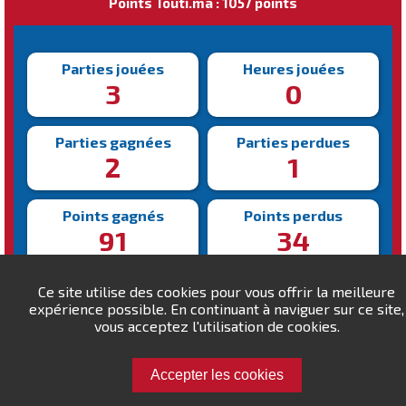
Points Touti.ma : 1057 points
Parties jouées
Heures jouées
3
0
Parties gagnées
Parties perdues
2
1
Points gagnés
Points perdus
91
34
Victoire la plus rapide
Victoire la plus lente
Ce site utilise des cookies pour vous offrir la meilleure
210s
248s
expérience possible. En continuant à naviguer sur ce site,
vous acceptez l'utilisation de cookies.
Accepter les cookies
Défiez Ben25 !