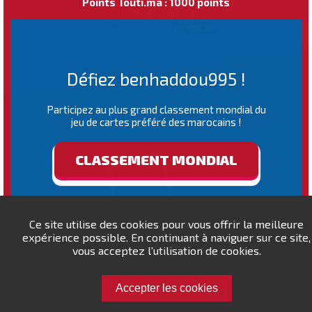
Points Touti.ma : 1000 points
Défiez benhaddou995 !
Participez au plus grand classement mondial du
jeu de cartes préféré des marocains !
CLASSEMENT MONDIAL
Ce site utilise des cookies pour vous offrir la meilleure
expérience possible. En continuant à naviguer sur ce site,
vous acceptez l'utilisation de cookies.
Accepter les cookies