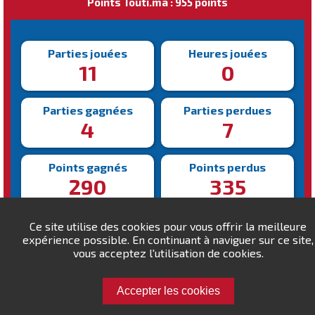
Points Touti.ma : 955 points
Parties jouées
Heures jouées
11
0
Parties gagnées
Parties perdues
4
7
Points gagnés
Points perdus
290
335
Victoire la plus rapide
Victoire la plus lente
Ce site utilise des cookies pour vous offrir la meilleure
196s
261s
expérience possible. En continuant à naviguer sur ce site,
vous acceptez l'utilisation de cookies.
Accepter les cookies
Défiez Benji !