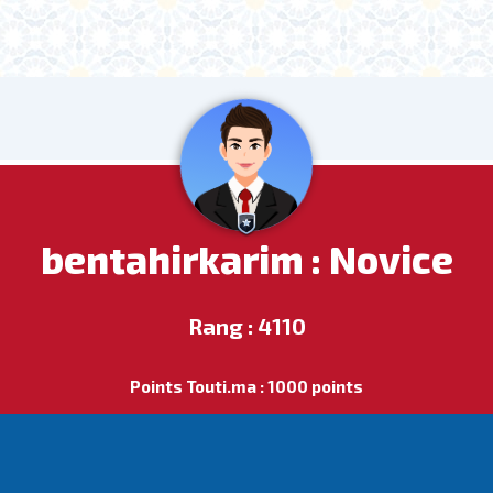
bentahirkarim : Novice
Rang : 4110
Points Touti.ma : 1000 points