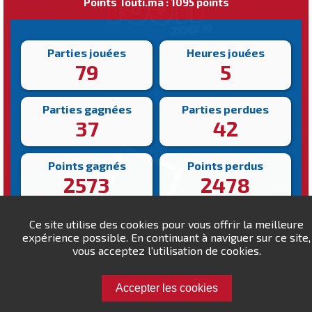
Points Touti.ma : 1095 points
Parties jouées
Heures jouées
79
5
Parties gagnées
Parties perdues
37
42
Points gagnés
Points perdus
2573
2478
Victoire la plus rapide
Victoire la plus lente
Ce site utilise des cookies pour vous offrir la meilleure
162s
489s
expérience possible. En continuant à naviguer sur ce site,
vous acceptez l'utilisation de cookies.
Accepter les cookies
Défiez berrada-1964 !