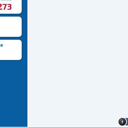
273
te