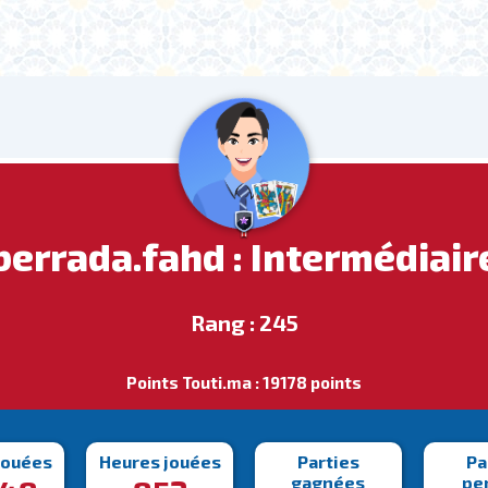
berrada.fahd : Intermédiair
Rang : 245
Points Touti.ma : 19178 points
jouées
Heures jouées
Parties
Pa
gagnées
pe