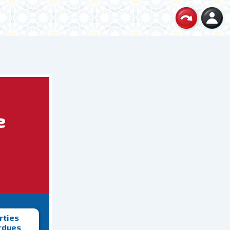
e
rties
rdues