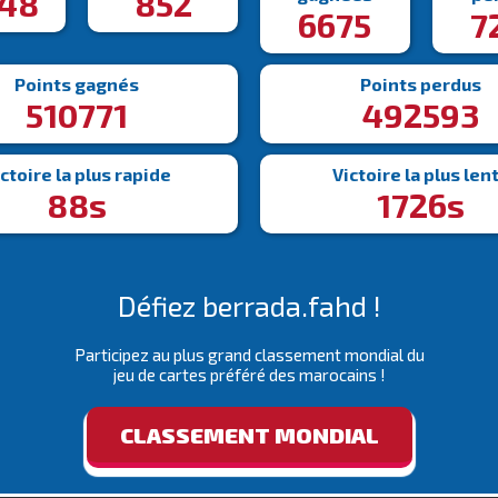
948
852
6675
7
Points gagnés
Points perdus
510771
492593
ctoire la plus rapide
Victoire la plus len
88s
1726s
Défiez berrada.fahd !
Participez au plus grand classement mondial du
jeu de cartes préféré des marocains !
CLASSEMENT MONDIAL