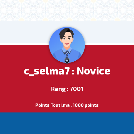
c_selma7 : Novice
Rang : 7001
Points Touti.ma : 1000 points