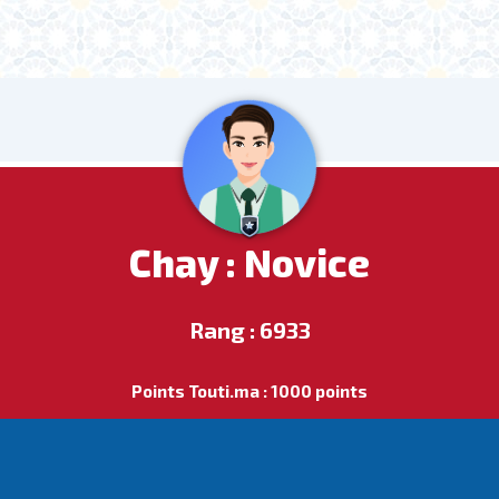
Chay : Novice
Rang : 6933
Points Touti.ma : 1000 points