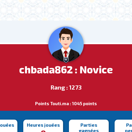
chbada862 : Novice
Rang : 1273
Points Touti.ma : 1045 points
jouées
Heures jouées
Parties
Pa
gagnées
pe