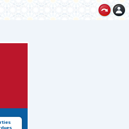
rties
rdues