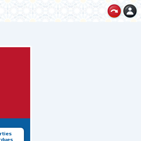
rties
rdues