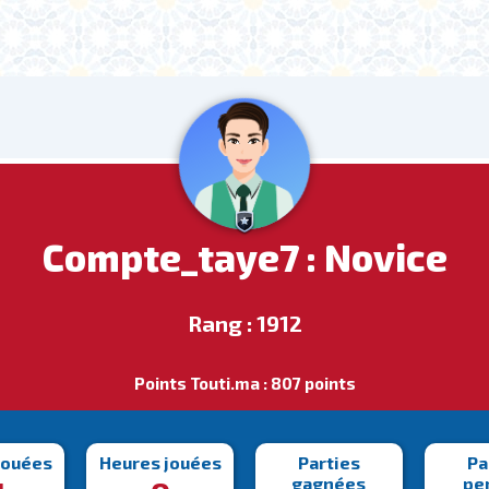
Compte_taye7 : Novice
Rang : 1912
Points Touti.ma : 807 points
jouées
Heures jouées
Parties
Pa
gagnées
pe