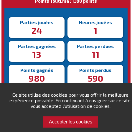
Points Touti.ma : 1390 points
Parties jouées
Heures jouées
24
1
Parties gagnées
Parties perdues
13
11
Points gagnés
Points perdus
980
590
Victoire la plus rapide
Victoire la plus lente
Ce site utilise des cookies pour vous offrir la meilleure
197s
379s
expérience possible. En continuant à naviguer sur ce site,
vous acceptez l'utilisation de cookies.
Accepter les cookies
Défiez dk2013 !