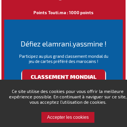
Points Touti.ma : 1000 points
Défiez elamrani.yassmine !
Participez au plus grand classement mondial du
jeu de cartes préféré des marocains !
CLASSEMENT MONDIAL
Ce site utilise des cookies pour vous offrir la meilleure
expérience possible. En continuant à naviguer sur ce site,
vous acceptez l'utilisation de cookies.
Accepter les cookies