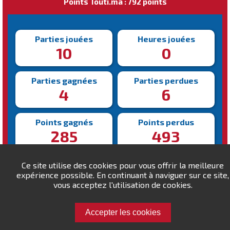
Points Touti.ma : 792 points
Parties jouées
Heures jouées
10
0
Parties gagnées
Parties perdues
4
6
Points gagnés
Points perdus
285
493
Victoire la plus rapide
Victoire la plus lente
Ce site utilise des cookies pour vous offrir la meilleure
157s
211s
expérience possible. En continuant à naviguer sur ce site,
vous acceptez l'utilisation de cookies.
Accepter les cookies
Défiez elghouatm !