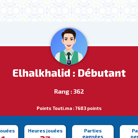
Elhalkhalid : Débutant
Rang : 362
Points Touti.ma : 7683 points
jouées
Heures jouées
Parties
Pa
gagnées
pe