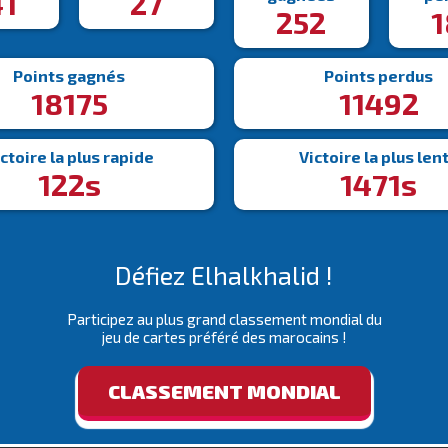
41
27
252
1
Points gagnés
Points perdus
18175
11492
ctoire la plus rapide
Victoire la plus len
122s
1471s
Défiez Elhalkhalid !
Participez au plus grand classement mondial du
jeu de cartes préféré des marocains !
CLASSEMENT MONDIAL