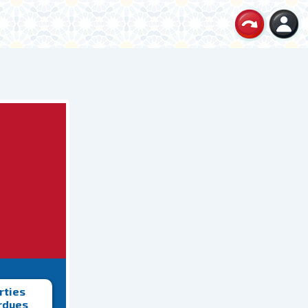
rties
rdues