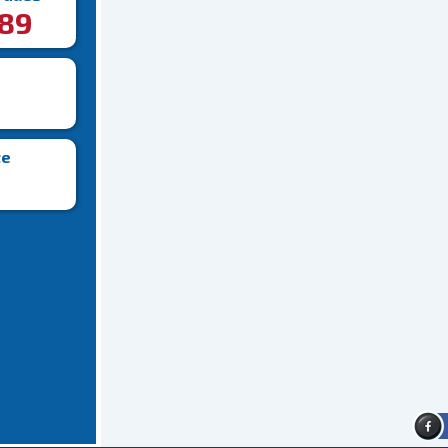
89
te