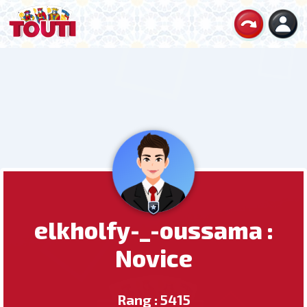
elkholfy-_-oussama :
Novice
Rang : 5415