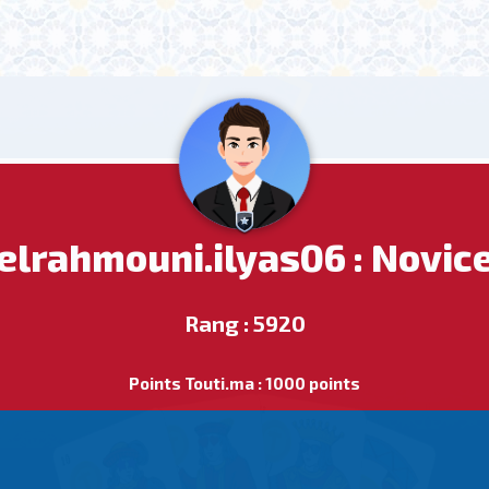
elrahmouni.ilyas06 : Novic
Rang : 5920
Points Touti.ma : 1000 points