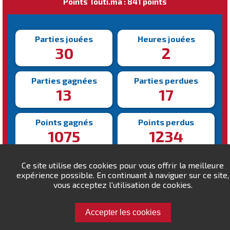
Points Touti.ma : 841 points
Parties jouées
Heures jouées
30
2
Parties gagnées
Parties perdues
13
17
Points gagnés
Points perdus
1075
1234
Victoire la plus rapide
Victoire la plus lente
Ce site utilise des cookies pour vous offrir la meilleure
221s
677s
expérience possible. En continuant à naviguer sur ce site,
vous acceptez l'utilisation de cookies.
Accepter les cookies
Défiez evil-guy !