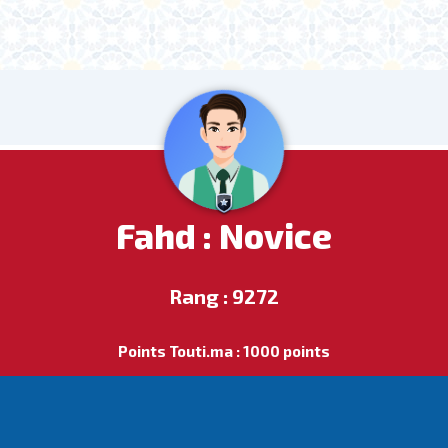
Fahd : Novice
Rang : 9272
Points Touti.ma : 1000 points