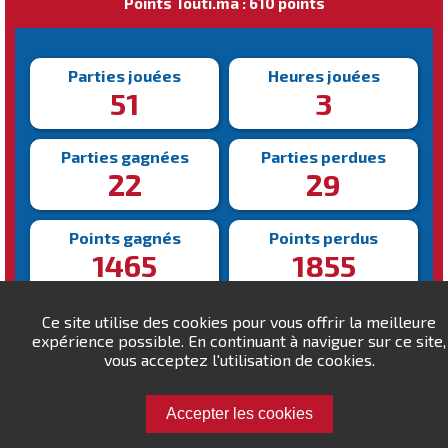
Points Touti.ma : 610 points
Parties jouées
Heures jouées
51
3
Parties gagnées
Parties perdues
22
29
Points gagnés
Points perdus
1465
1855
Victoire la plus rapide
Victoire la plus lente
Ce site utilise des cookies pour vous offrir la meilleure
163s
289s
expérience possible. En continuant à naviguer sur ce site,
vous acceptez l'utilisation de cookies.
Accepter les cookies
Défiez fellahibrahim !