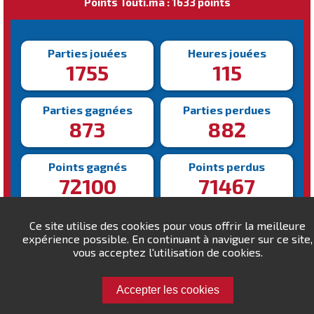
Points Touti.ma : 1633 points
Parties jouées
Heures jouées
1755
115
Parties gagnées
Parties perdues
873
882
Points gagnés
Points perdus
72100
71467
Victoire la plus rapide
Victoire la plus lente
Ce site utilise des cookies pour vous offrir la meilleure
110s
1030s
expérience possible. En continuant à naviguer sur ce site,
vous acceptez l'utilisation de cookies.
Accepter les cookies
Défiez filalisiffi !