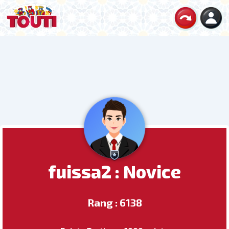
fuissa2 : Novice
Rang : 6138