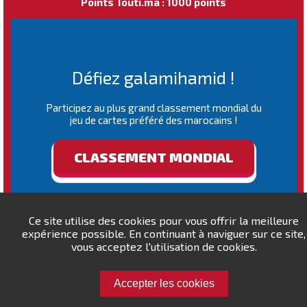
Points Touti.ma : 1000 points
Défiez galamihamid !
Participez au plus grand classement mondial du
jeu de cartes préféré des marocains !
CLASSEMENT MONDIAL
Ce site utilise des cookies pour vous offrir la meilleure
expérience possible. En continuant à naviguer sur ce site,
vous acceptez l'utilisation de cookies.
Accepter les cookies