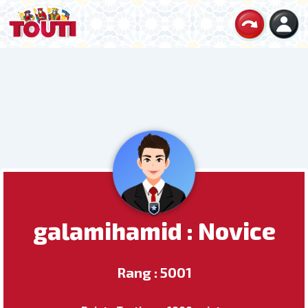
galamihamid : Novice
Rang : 5001