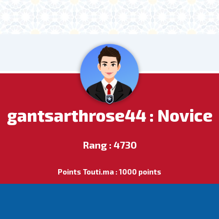
gantsarthrose44 : Novice
Rang : 4730
Points Touti.ma : 1000 points