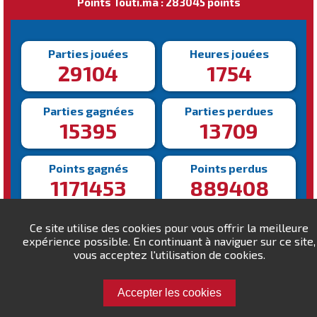
Points Touti.ma : 283045 points
Parties jouées
Heures jouées
29104
1754
Parties gagnées
Parties perdues
15395
13709
Points gagnés
Points perdus
1171453
889408
Victoire la plus rapide
Victoire la plus lente
Ce site utilise des cookies pour vous offrir la meilleure
68s
1959s
expérience possible. En continuant à naviguer sur ce site,
vous acceptez l'utilisation de cookies.
Accepter les cookies
Défiez Gentleman !