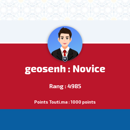
geosenh : Novice
Rang : 4985
Points Touti.ma : 1000 points