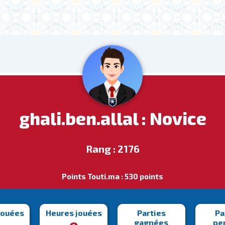
ghali.ben.allal : Novice
Rang : 2176
Points Touti.ma : 530 points
jouées
Heures jouées
Parties
Pa
gagnées
pe