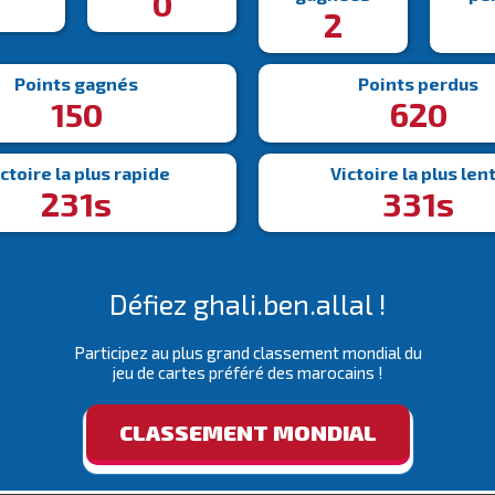
8
0
2
Points gagnés
Points perdus
150
620
ctoire la plus rapide
Victoire la plus len
231s
331s
Défiez ghali.ben.allal !
Participez au plus grand classement mondial du
jeu de cartes préféré des marocains !
CLASSEMENT MONDIAL