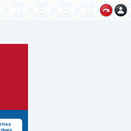
rties
rdues