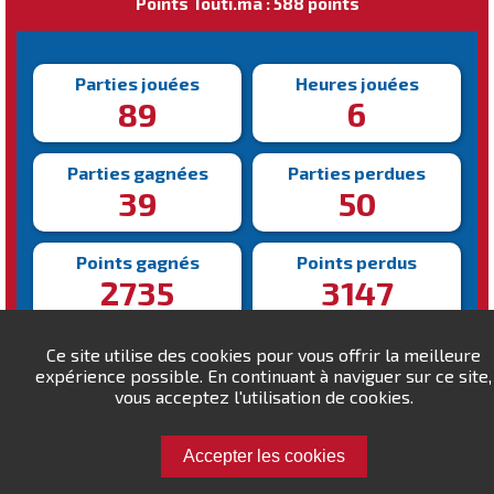
Points Touti.ma : 588 points
Parties jouées
Heures jouées
89
6
Parties gagnées
Parties perdues
39
50
Points gagnés
Points perdus
2735
3147
Victoire la plus rapide
Victoire la plus lente
Ce site utilise des cookies pour vous offrir la meilleure
166s
687s
expérience possible. En continuant à naviguer sur ce site,
vous acceptez l'utilisation de cookies.
Accepter les cookies
Défiez ghali.filali !