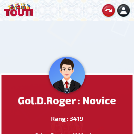
Gol.D.Roger : Novice
Rang : 3419