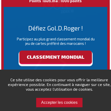
Points Touti.ma : 1000 points
Défiez Gol.D.Roger !
Participez au plus grand classement mondial du
jeu de cartes préféré des marocains !
CLASSEMENT MONDIAL
Ce site utilise des cookies pour vous offrir la meilleure
expérience possible. En continuant à naviguer sur ce site,
vous acceptez l'utilisation de cookies.
Accepter les cookies