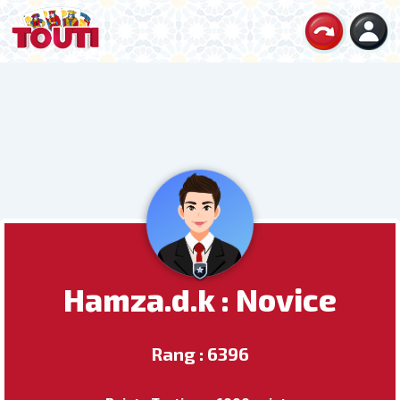
Hamza.d.k : Novice
Rang : 6396