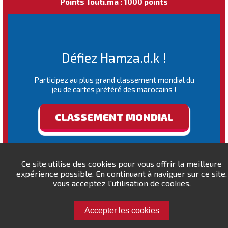
Points Touti.ma : 1000 points
Défiez Hamza.d.k !
Participez au plus grand classement mondial du
jeu de cartes préféré des marocains !
CLASSEMENT MONDIAL
Ce site utilise des cookies pour vous offrir la meilleure
expérience possible. En continuant à naviguer sur ce site,
vous acceptez l'utilisation de cookies.
Accepter les cookies