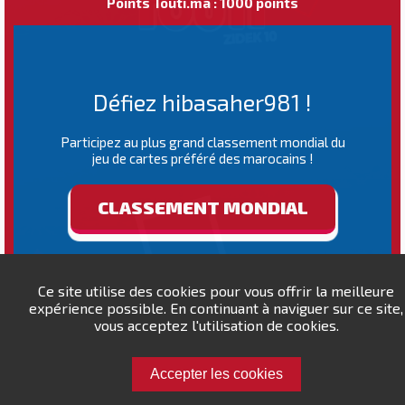
Points Touti.ma : 1000 points
Défiez hibasaher981 !
Participez au plus grand classement mondial du
jeu de cartes préféré des marocains !
CLASSEMENT MONDIAL
Ce site utilise des cookies pour vous offrir la meilleure
expérience possible. En continuant à naviguer sur ce site,
vous acceptez l'utilisation de cookies.
Accepter les cookies