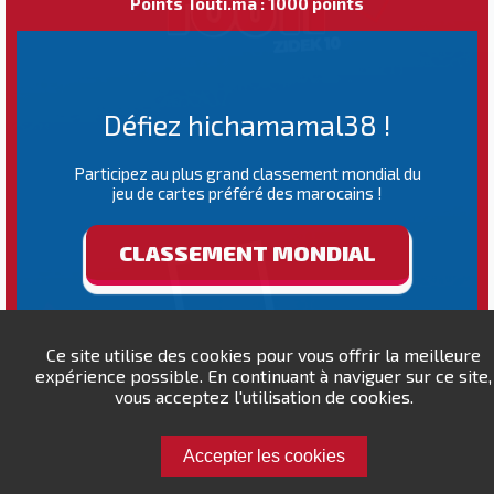
Points Touti.ma : 1000 points
Défiez hichamamal38 !
Participez au plus grand classement mondial du
jeu de cartes préféré des marocains !
CLASSEMENT MONDIAL
Ce site utilise des cookies pour vous offrir la meilleure
expérience possible. En continuant à naviguer sur ce site,
vous acceptez l'utilisation de cookies.
Accepter les cookies