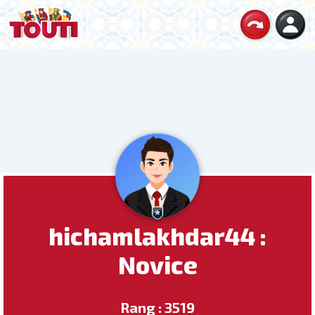
hichamlakhdar44 :
Novice
Rang : 3519