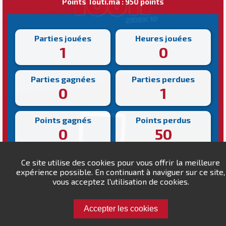
Points Touti.ma : 950 points
Parties jouées
Heures jouées
1
0
Parties gagnées
Parties perdues
0
1
Points gagnés
Points perdus
0
50
Victoire la plus rapide
Victoire la plus lente
Ce site utilise des cookies pour vous offrir la meilleure
N/A
N/A
expérience possible. En continuant à naviguer sur ce site,
vous acceptez l'utilisation de cookies.
Accepter les cookies
Défiez ibra.fikry1 !