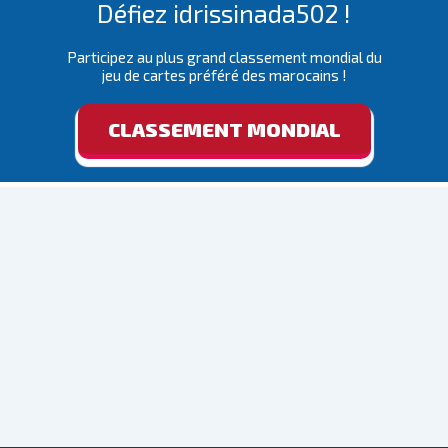
Défiez idrissinada502 !
Participez au plus grand classement mondial du
jeu de cartes préféré des marocains !
CLASSEMENT MONDIAL